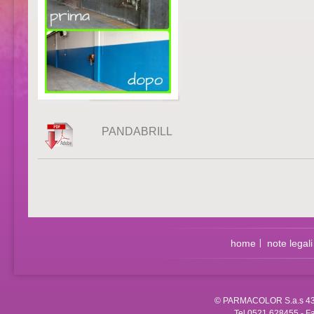
PANDABRILL
home
note legali
©
PARMACOLOR S.a.s
43
Tel 0521 628455 - F